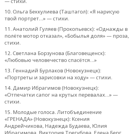
— стихи.
Ольга Беккулиева (Таштагол): «Я нарисую
твой портрет…» — стихи.
Анатолий Гуляев (Прокопьевск): «Однажды в
полёте мотор отказал», «Бобылья доля» — проза,
стихи.
Светлана Борзунова (Благовещенск):
«Любовью человечество спасётся…»
Геннадий Бурлаков (Новокузнецк):
«Портреты и зарисовки на ходу» — стихи.
Дамир Ибрагимов (Новокузнецк):
«Отпечатки сапог на крутых перевалах…» —
стихи.
Молодые голоса. Литобъединение
«ГРЕНАДА» (Новокузнецк): Ксения
Андрейчикова, Надежда Будаева, Юлия
Ибрагимова, Виктория Трегубова, Елена Берг,