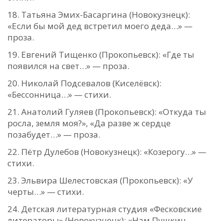
Татьяна Эмих-Басаргина (Новокузнецк):
«Если бы мой дед встретил моего деда…» —
проза.
Евгений Тищенко (Прокопьевск): «Где ты
появился на свет…» — проза.
Николай Подсевалов (Киселёвск):
«Бессонница…» — стихи.
Анатолий Гуляев (Прокопьевск): «Откуда ты
росла, земля моя?», «Да разве ж сердце
позабудет…» — проза.
Пётр Дулебов (Новокузнецк): «Козерогу…» —
стихи.
Эльвира Шелестовская (Прокопьевск): «У
черты…» — стихи.
Детская литературная студия «Фесковские
литераторы» (Новокузнецк): «Нам Пушкин