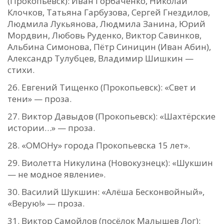
(Прокопьевск): Иван Горбаченко, Николай
Клочков, Татьяна Гарбузова, Сергей Гнездилов,
Людмила Лукьянова, Людмила Занина, Юрий
Мордвин, Любовь Руденко, Виктор Савинков,
Альбина Симонова, Пётр Синицин (Иван Абин),
Александр Тулубцев, Владимир Шишкин —
стихи.
Евгений Тищенко (Прокопьевск): «Свет и
тени» — проза.
Виктор Давыдов (Прокопьевск): «Шахтёрские
истории…» — проза.
«ОМОНу» города Прокопьевска 15 лет».
Виолетта Никулина (Новокузнецк): «Шукшин
— не модное явление».
Василий Шукшин: «Алёша Бесконвойный»,
«Верую!» — проза.
Виктор Самойлов (посёлок Малышев Лог):