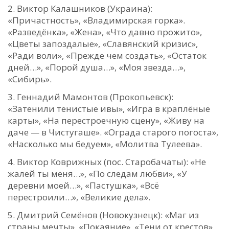
Виктор Калашников (Украина):
«Причастность», «Владимирская горка».
«Разведёнка», «Жена», «Что давно прожито»,
«Цветы запоздалые», «Славянский кризис»,
«Ради воли», «Прежде чем создать», «Остаток
дней…», «Порой душа…», «Моя звезда…»,
«Сибирь».
Геннадий Мамонтов (Прокопьевск):
«Затенили тенистые ивы», «Игра в краплёные
карты», «На перестроечную сцену», «Живу на
даче — в Чистугаше». «Ограда старого погоста»,
«Насколько мы бедуем», «Молитва Тулеева».
Виктор Коврижных (пос. Старобачаты): «Не
жалей ты меня…», «По следам любви», «У
деревни моей…», «Пастушка», «Всё
перестроили…», «Великие дела».
Дмитрий Семёнов (Новокузнецк): «Маг из
страны мечты», «Покаяние», «Тени от крестов»,