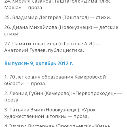
Кирилл Сазанов (Таштагол): «Дима плюс
Маша» — проза.
Владимир Дегтярёв (Таштагол) — стихи.
Диана Михайлова (Новокузнецк) — детские
стихи.
Памяти товарища (о Грохове А.И.) —
Анатолий Гуляев, публицистика.
Выпуск № 9, октябрь 2012 г.
70 лет со дня образования Кемеровской
области — проза.
Леонид Губин (Кемерово): «Первопроходец» —
проза.
Татьяна Эмих (Новокузнецк.): «Урок
художественной штопки» — проза.
Эдуард Вистерман (Прокопьевск): «Жизнь,