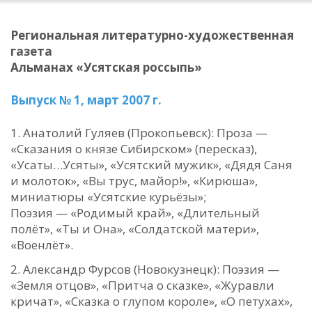
Региональная литературно-художественная
газета
Альманах «Усятская россыпь»
Выпуск № 1, март 2007 г.
Анатолий Гуляев (Прокопьевск): Проза —
«Сказания о князе Сибирском» (пересказ),
«Усаты…Усяты», «Усятский мужик», «Дядя Саня
и молоток», «Вы трус, майор!», «Кирюша»,
миниатюры «Усятские курьёзы»;
Поэзия — «Родимый край», «Длительный
полёт», «Ты и Она», «Солдатской матери»,
«Военлёт».
Александр Фурсов (Новокузнецк): Поэзия —
«Земля отцов», «Притча о сказке», «Журавли
кричат», «Сказка о глупом короле», «О петухах»,