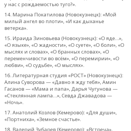
у нас с рождаемостью туго?».
Марина Покатилова (Новокузнецк): «Мой
милый ангел во плоти», «И как дыханье
ветерка».
Ираида Зиновьева (Новокузнецк): «О яде…»,
«О языке», «О жадности», «О суете», «О боли», «О
мыслях и словах», «О бранных словах», «О
переменчивости во всём», «О перемирии», «О
любви», «О судьбе», «О мыслях».
Литературная студия «РОСТ» (Новокузнецк):
Алина Суворова — «Давно я жду тебя», Амин
Гасанов — «Мама и папа», Дарья Чугунова —
«Стеклянная лампа…», Севда Джавадова —
«Ночь».
Анатолий Козлов (Кемерово): «Для души»,
«Портниха», «Земное счастье».
Валерий Зубарев (Кемерово): «Встреча»,