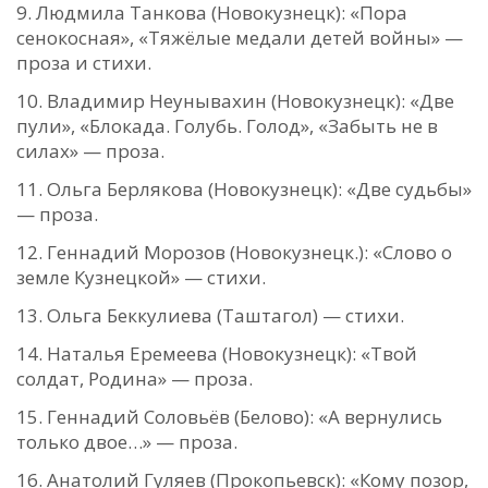
Людмила Танкова (Новокузнецк): «Пора
сенокосная», «Тяжёлые медали детей войны» —
проза и стихи.
Владимир Неунывахин (Новокузнецк): «Две
пули», «Блокада. Голубь. Голод», «Забыть не в
силах» — проза.
Ольга Берлякова (Новокузнецк): «Две судьбы»
— проза.
Геннадий Морозов (Новокузнецк.): «Слово о
земле Кузнецкой» — стихи.
Ольга Беккулиева (Таштагол) — стихи.
Наталья Еремеева (Новокузнецк): «Твой
солдат, Родина» — проза.
Геннадий Соловьёв (Белово): «А вернулись
только двое…» — проза.
Анатолий Гуляев (Прокопьевск): «Кому позор,