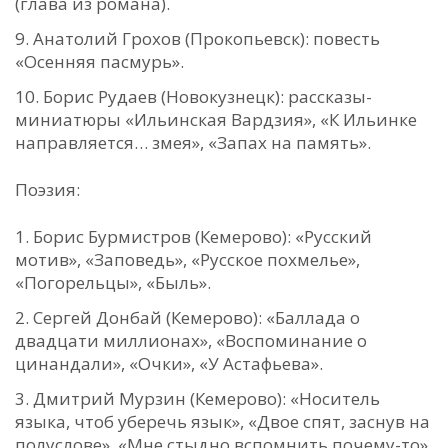
(глава из романа).
Анатолий Грохов (Прокопьевск): повесть
«Осенняя пасмурь».
Борис Рудаев (Новокузнецк): рассказы-
миниатюры «Ильинская Вардзия», «К Ильинке
направляется… змея», «Запах на память».
Поэзия:
Борис Бурмистров (Кемерово): «Русский
мотив», «Заповедь», «Русское похмелье»,
«Погорельцы», «Быль».
Сергей Донбай (Кемерово): «Баллада о
двадцати миллионах», «Воспоминание о
цинандали», «Очки», «У Астафьева».
Дмитрий Мурзин (Кемерово): «Носитель
языка, чтоб уберечь язык», «Двое спят, заснув на
полуслове», «Мне стыдно вспомнить почему-то»,