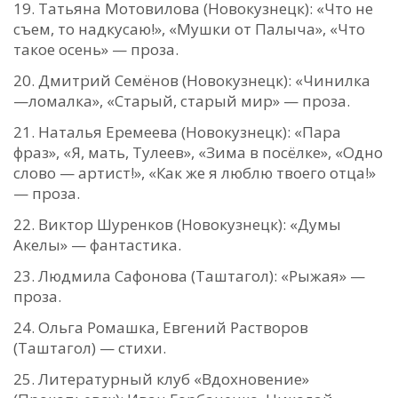
Татьяна Мотовилова (Новокузнецк): «Что не
съем, то надкусаю!», «Мушки от Палыча», «Что
такое осень» — проза.
Дмитрий Семёнов (Новокузнецк): «Чинилка
—ломалка», «Старый, старый мир» — проза.
Наталья Еремеева (Новокузнецк): «Пара
фраз», «Я, мать, Тулеев», «Зима в посёлке», «Одно
слово — артист!», «Как же я люблю твоего отца!»
— проза.
Виктор Шуренков (Новокузнецк): «Думы
Акелы» — фантастика.
Людмила Сафонова (Таштагол): «Рыжая» —
проза.
Ольга Ромашка, Евгений Растворов
(Таштагол) — стихи.
Литературный клуб «Вдохновение»