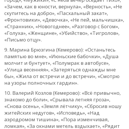
«Зачем, как в юности, вернула», «Верность», «Не
скупитесь на добро», «Пасхальный закат»,
«Фронтовики», «Девочка», «Не пей, мальчишка»,
«Странник», «Новогоднее», «Разговор с Богом»,
«Голуха», «Женщине», «Убийство», «Тигролов»,
«Письмо отцу».
Марина Брюзгина (Кемерово): «Останьтесь
памятью во мне», «Июньские бабочки», «Душа
молчит и бунтует», «Полумрак в автобусе»,
«Улица весенняя», «Затеряться однажды мне
бы», «Жила от встречи и до встречи», «Смотрю
на узоры полночных гардин».
Валерий Козлов (Кемерово): «Всё привычно,
знакомо до боли», «Срывала летняя гроза»,
«Снова осень», «Земля лётчику», «Сбросив ношу
житейских недугов», «Исповедь», «Над
аэродромом тишина», «Пора изменчивая,
ломкая», «За окнами метель вздыхает», «Рядит