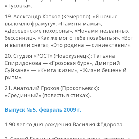
«Тусовка».
Александр Катков (Кемерово): «Я ночью
выломлю фрамугу», «Памяти мамы»,
«Деревенские похороны», «Ночами незванных
бессонниц», «Как же мог о тебе позабыть я», «Вот
и выпали снега», «Это родина — синие ставни».
Студия «РОСТ» (Новокузнецк): Татьяна
Спиридонова — «Грозовая буря», Дмитрий
Суйканен — «Книга жизни», «Жизни бешеный
ритм».
Анатолий Грохов (Прокопьевск):
«Срединный» (повесть в стихах).
Выпуск № 5, февраль 2009 г.
1.90 лет со дня рождения Василия Фёдорова.
Сергей Есенин: «Отговорила осень золотая…»