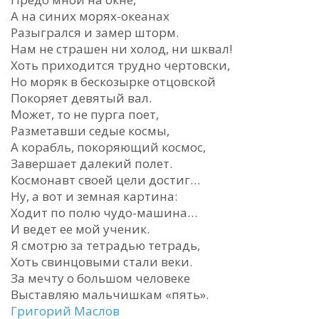
А на синих морях-океанах
Разыгрался и замер шторм.
Нам не страшен ни холод, ни шквал!
Хоть приходится трудно чертовски,
Но моряк в бескозырке отцовской
Покоряет девятый вал.
Может, то не пурга поет,
Разметавши седые космы,
А корабль, покоряющий космос,
Завершает далекий полет.
Космонавт своей цели достиг…
Ну, а вот и земная картина:
Ходит по полю чудо-машина…
И ведет ее мой ученик.
Я смотрю за тетрадью тетрадь,
Хоть свинцовыми стали веки.
За мечту о большом человеке
Выставляю мальчишкам «пять».
Григорий Маслов