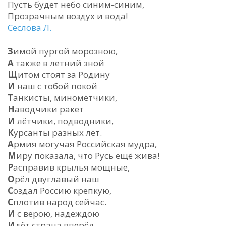
Пусть будет небо синим-синим,
Прозрачным воздух и вода!
Сеслова Л.
З
имой пургой морозною,
А
также в летний зной
Щ
итом стоят за Родину
И
наш с тобой покой
Т
анкисты, миномётчики,
Н
аводчики ракет
И
лётчики, подводники,
К
урсанты разных лет.
А
рмия могучая Российская мудра,
М
иру показала, что Русь ещё жива!
Р
асправив крылья мощные,
О
рёл двуглавый наш
С
оздал Россию крепкую,
С
плотив народ сейчас.
И
с верою, надеждою
И
дёт страна вперёд.