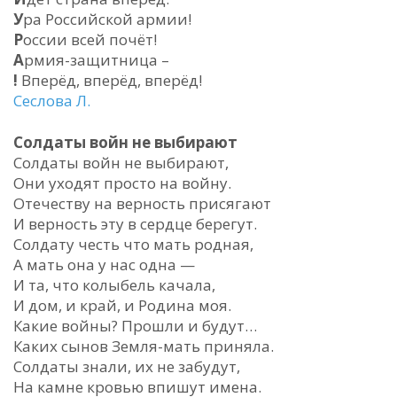
У
ра Российской армии!
Р
оссии всей почёт!
А
рмия-защитница –
!
Вперёд, вперёд, вперёд!
Сеслова Л.
Солдаты войн не выбирают
Солдаты войн не выбирают,
Они уходят просто на войну.
Отечеству на верность присягают
И верность эту в сердце берегут.
Солдату честь что мать родная,
А мать она у нас одна —
И та, что колыбель качала,
И дом, и край, и Родина моя.
Какие войны? Прошли и будут…
Каких сынов Земля-мать приняла.
Солдаты знали, их не забудут,
На камне кровью впишут имена.