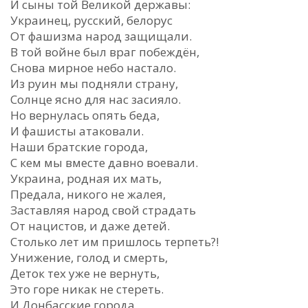
И сыны той Великой державы:
Украинец, русский, белорус
От фашизма народ защищали.
В той войне был враг побеждён,
Снова мирное небо настало.
Из руин мы подняли страну,
Солнце ясно для нас засияло.
Но вернулась опять беда,
И фашисты атаковали.
Наши братские города,
С кем мы вместе давно воевали.
Украина, родная их мать,
Предала, никого не жалея,
Заставляя народ свой страдать
От нацистов, и даже детей.
Столько лет им пришлось терпеть?!
Унижение, голод и смерть,
Деток тех уже не вернуть,
Это горе никак не стереть.
И Донбасские города