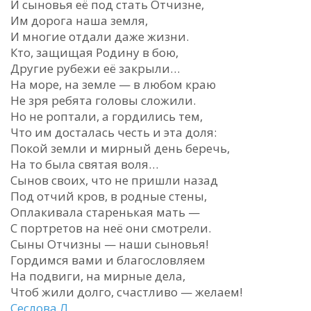
И сыновья её под стать Отчизне,
Им дорога наша земля,
И многие отдали даже жизни.
Кто, защищая Родину в бою,
Другие рубежи её закрыли…
На море, на земле — в любом краю
Не зря ребята головы сложили.
Но не роптали, а гордились тем,
Что им досталась честь и эта доля:
Покой земли и мирный день беречь,
На то была святая воля…
Сынов своих, что не пришли назад
Под отчий кров, в родные стены,
Оплакивала старенькая мать —
С портретов на неё они смотрели.
Сыны Отчизны — наши сыновья!
Гордимся вами и благословляем
На подвиги, на мирные дела,
Чтоб жили долго, счастливо — желаем!
Сеслова Л.