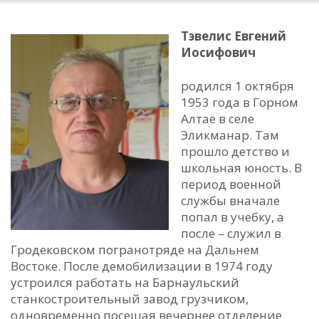
Тэвелис Евгений
Иосифович
родился 1 октября
1953 года в Горном
Алтае в селе
Эликманар. Там
прошло детство и
школьная юность. В
период военной
службы вначале
попал в учебку, а
после – служил в
Гродековском погранотряде на Дальнем
Востоке. После демобилизации в 1974 году
устроился работать на Барнаульский
станкостроительный завод грузчиком,
одновременно посещая вечернее отделение